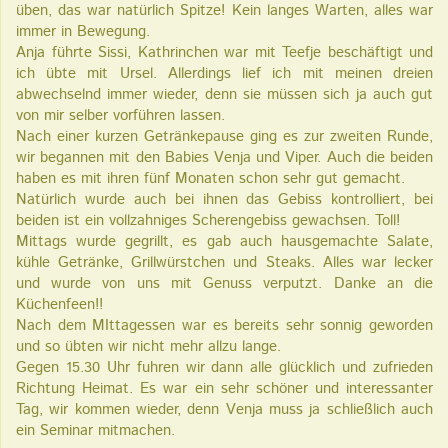
üben, das war natürlich Spitze! Kein langes Warten, alles war
immer in Bewegung.
Anja führte Sissi, Kathrinchen war mit Teefje beschäftigt und
ich übte mit Ursel. Allerdings lief ich mit meinen dreien
abwechselnd immer wieder, denn sie müssen sich ja auch gut
von mir selber vorführen lassen.
Nach einer kurzen Getränkepause ging es zur zweiten Runde,
wir begannen mit den Babies Venja und Viper. Auch die beiden
haben es mit ihren fünf Monaten schon sehr gut gemacht.
Natürlich wurde auch bei ihnen das Gebiss kontrolliert, bei
beiden ist ein vollzahniges Scherengebiss gewachsen. Toll!
Mittags wurde gegrillt, es gab auch hausgemachte Salate,
kühle Getränke, Grillwürstchen und Steaks. Alles war lecker
und wurde von uns mit Genuss verputzt. Danke an die
Küchenfeen!!
Nach dem MIttagessen war es bereits sehr sonnig geworden
und so übten wir nicht mehr allzu lange.
Gegen 15.30 Uhr fuhren wir dann alle glücklich und zufrieden
Richtung Heimat.
Es war ein sehr schöner und interessanter
Tag, wir kommen wieder, denn Venja muss ja schließlich auch
ein Seminar mitmachen.